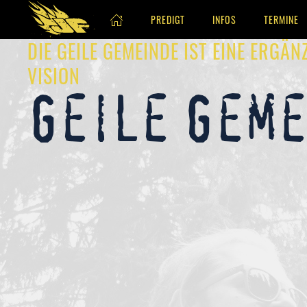
PREDIGT
INFOS
TERMINE
Skip to main content
DIE GEILE GEMEINDE IST EINE ERGÄ
VISION
Geile Gem