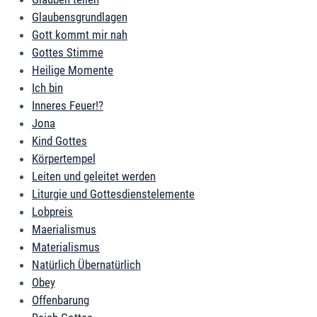
Glaubensgrundlagen
Gott kommt mir nah
Gottes Stimme
Heilige Momente
Ich bin
Inneres Feuer!?
Jona
Kind Gottes
Körpertempel
Leiten und geleitet werden
Liturgie und Gottesdienstelemente
Lobpreis
Maerialismus
Materialismus
Natürlich Übernatürlich
Obey
Offenbarung