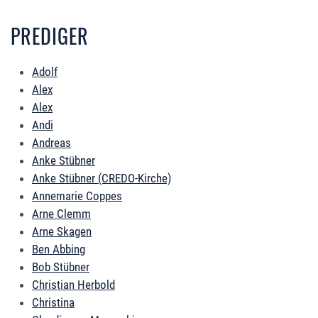
PREDIGER
Adolf
Alex
Alex
Andi
Andreas
Anke Stübner
Anke Stübner (CREDO-Kirche)
Annemarie Coppes
Arne Clemm
Arne Skagen
Ben Abbing
Bob Stübner
Christian Herbold
Christina