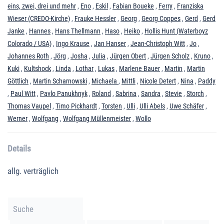
eins, zwei, drei und mehr
,
Eno
,
Eskil
,
Fabian Boueke
,
Ferry
,
Franziska
Wieser (CREDO-Kirche)
,
Frauke Hessler
,
Georg
,
Georg Coppes
,
Gerd
,
Gerd
Janke
,
Hannes
,
Hans Thellmann
,
Haso
,
Heiko
,
Hollis Hunt (Waterboyz
Colorado / USA)
,
Ingo Krause
,
Jan Hanser
,
Jean-Christoph Witt
,
Jo
,
Johannes Roth
,
Jörg
,
Josha
,
Julia
,
Jürgen Obert
,
Jürgen Scholz
,
Kruno
,
Kuki
,
Kultshock
,
Linda
,
Lothar
,
Lukas
,
Marlene Bauer
,
Martin
,
Martin
Göttlich
,
Martin Scharnowski
,
Michaela
,
Mittli
,
Nicole Detert
,
Nina
,
Paddy
,
Paul Witt
,
Pavlo Panukhnyk
,
Roland
,
Sabrina
,
Sandra
,
Stevie
,
Storch
,
Thomas Vaupel
,
Timo Pickhardt
,
Torsten
,
Ulli
,
Ulli Abels
,
Uwe Schäfer
,
Werner
,
Wolfgang
,
Wolfgang Müllenmeister
,
Wollo
Details
allg. verträglich
Filter