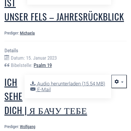
IST
UNSER FELS – JAHRESRÜCKBLICK
Prediger:
Michaela
Details
Datum: 15. Januar 2023
Bibelstelle:
Psalm 19
ICH
Audio herunterladen (
15.54 MB
)
E-Mail
SEHE
DICH | Я БАЧУ ТЕБЕ
Prediger:
Wolfgang