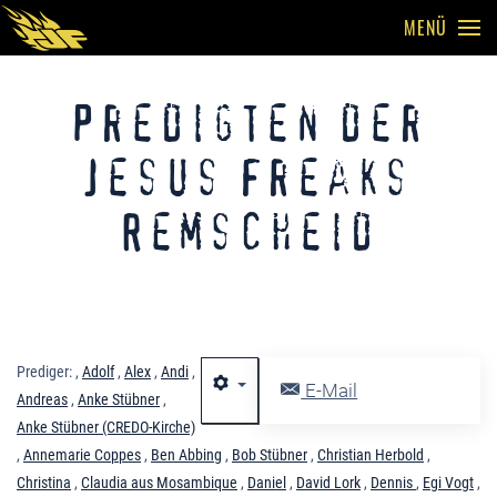
MENÜ
Skip to main content
Predigten der
Jesus Freaks
Remscheid
Prediger:
,
Adolf
,
Alex
,
Andi
,
E-Mail
Andreas
,
Anke Stübner
,
Anke Stübner (CREDO-Kirche)
,
Annemarie Coppes
,
Ben Abbing
,
Bob Stübner
,
Christian Herbold
,
Christina
,
Claudia aus Mosambique
,
Daniel
,
David Lork
,
Dennis
,
Egi Vogt
,