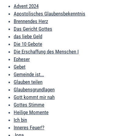
Advent 2024
Apostolisches Glaubensbekenntnis
Brennendes Herz
Das Gericht Gottes
das liebe Geld
Die 10 Gebote
Die Erschaffung des Menschen I
Epheser
Gebet
Gemeinde ist...
Glauben teilen
Glaubensgrundlagen
Gott kommt mir nah
Gottes Stimme
Heilige Momente
Ich bin
Inneres Feuer!?
Jona