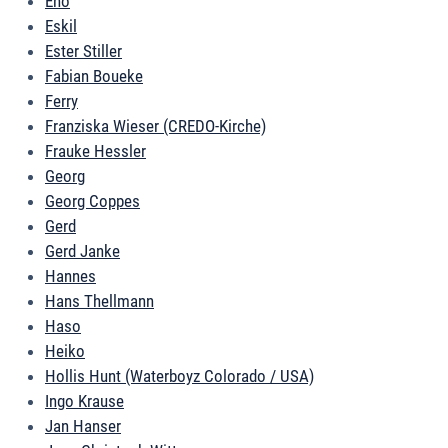
Eno
Eskil
Ester Stiller
Fabian Boueke
Ferry
Franziska Wieser (CREDO-Kirche)
Frauke Hessler
Georg
Georg Coppes
Gerd
Gerd Janke
Hannes
Hans Thellmann
Haso
Heiko
Hollis Hunt (Waterboyz Colorado / USA)
Ingo Krause
Jan Hanser