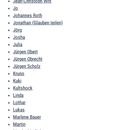
Jean-Christoph Witt
Jo
Johannes Roth
Jonathan (Glauben teilen)
Jörg
Josha
Julia
Jürgen Obert
Jürgen Obrecht
Jürgen Scholz
Kruno
Kuki
Kultshock
Linda
Lothar
Lukas
Marlene Bauer
Martin