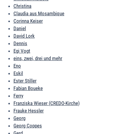
Christina
Claudia aus Mosambique
Corinna Keiser
Daniel
David Lork
Dennis
Egi Vogt
eins, zwei, drei und mehr
Eno
Eskil
Ester Stiller
Fabian Boueke
Ferry
Franziska Wieser (CREDO-Kirche)
Frauke Hessler
Georg
Georg Coppes
Gerd