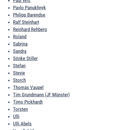
Paul Witt
Pavlo Panukhnyk
Philipp Barendse
Ralf Steinhart
Reinhard Rehberg
Roland
Sabrina
Sandra
Sönke Stiller
Stefan
Stevie
Storch
Thomas Vaupel
Tim Grundmann (JF Münster)
Timo Pickhardt
Torsten
Ulli
Ulli Abels