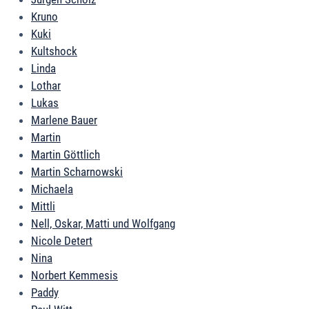
Kruno
Kuki
Kultshock
Linda
Lothar
Lukas
Marlene Bauer
Martin
Martin Göttlich
Martin Scharnowski
Michaela
Mittli
Nell, Oskar, Matti und Wolfgang
Nicole Detert
Nina
Norbert Kemmesis
Paddy