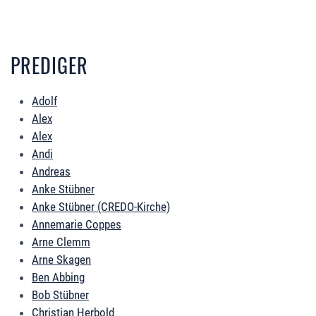
PREDIGER
Adolf
Alex
Alex
Andi
Andreas
Anke Stübner
Anke Stübner (CREDO-Kirche)
Annemarie Coppes
Arne Clemm
Arne Skagen
Ben Abbing
Bob Stübner
Christian Herbold