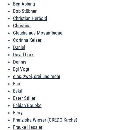
Ben Abbing
Bob Stübner
Christian Herbold
Christina
Claudia aus Mosambique
Corinna Keiser
Daniel
David Lork
Dennis
Egi Vogt
eins, zwei, drei und mehr
Eno
Eskil
Ester Stiller
Fabian Boueke
Ferry
Franziska Wieser (CREDO-Kirche)
Frauke Hessler