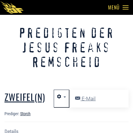
MENÜ
Skip to main content
Predigten der
Jesus Freaks
Remscheid
ZWEIFEL(N)
E-Mail
Prediger:
Storch
Details