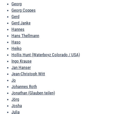
Georg
Georg Coppes
Gerd
Gerd Janke
Hannes
Hans Thellmann
Haso
Heiko
Hollis Hunt (Waterboyz Colorado / USA)
Ingo Krause
Jan Hanser
Jean-Christoph Witt
Jo
Johannes Roth
Jonathan (Glauben teilen)
Jörg
Josha
Julia