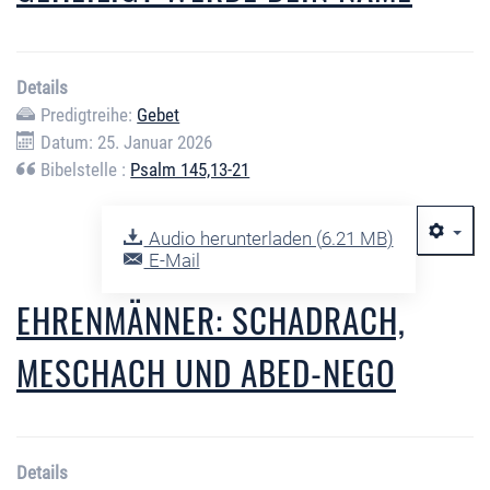
Details
Predigtreihe:
Gebet
Datum: 25. Januar 2026
Bibelstelle :
Psalm 145,13-21
Audio herunterladen (
6.21 MB
)
E-Mail
EHRENMÄNNER: SCHADRACH,
MESCHACH UND ABED-NEGO
Details