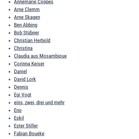
Annemarie Coppes
Arne Clemm
Arne Skagen
Ben Abbing
Bob Stübner
Christian Herbold
Christina
Claudia aus Mosambique
Corinna Keiser
Daniel
David Lork
Dennis
Egi Vogt
eins, zwei, drei und mehr
Eno
Eskil
Ester Stiller
Fabian Boueke