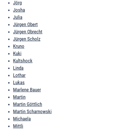
Jörg
Josha
Julia
Jürgen Obert
Jürgen Obrecht
Jürgen Scholz
Kruno
Kuki
Kultshock
Linda
Lothar
Lukas
Marlene Bauer
Martin
Martin Göttlich
Martin Scharnowski
Michaela
Mittli