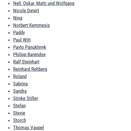
Nell, Oskar, Matti und Wolfgang
Nicole Detert
Nina
Norbert Kemmesis
Paddy
Paul Witt
Pavlo Panukhnyk
Philipp Barendse
Ralf Steinhart
Reinhard Rehberg
Roland
Sabrina
Sandra
Sönke Stiller
Stefan
Stevie
Storch
Thomas Vaupel