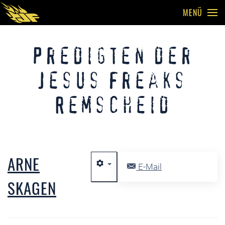
MENÜ
Skip to main content
Predigten der
Jesus Freaks
Remscheid
ARNE
E-Mail
SKAGEN