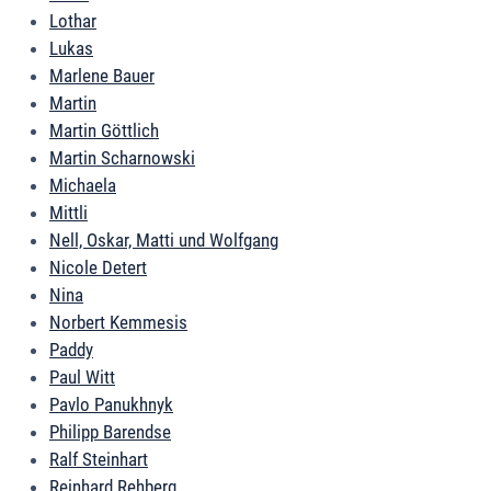
Lothar
Lukas
Marlene Bauer
Martin
Martin Göttlich
Martin Scharnowski
Michaela
Mittli
Nell, Oskar, Matti und Wolfgang
Nicole Detert
Nina
Norbert Kemmesis
Paddy
Paul Witt
Pavlo Panukhnyk
Philipp Barendse
Ralf Steinhart
Reinhard Rehberg