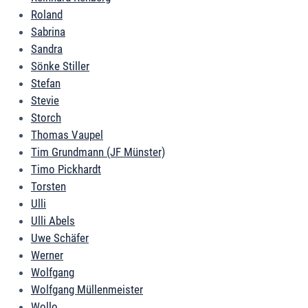
Roland
Sabrina
Sandra
Sönke Stiller
Stefan
Stevie
Storch
Thomas Vaupel
Tim Grundmann (JF Münster)
Timo Pickhardt
Torsten
Ulli
Ulli Abels
Uwe Schäfer
Werner
Wolfgang
Wolfgang Müllenmeister
Wollo