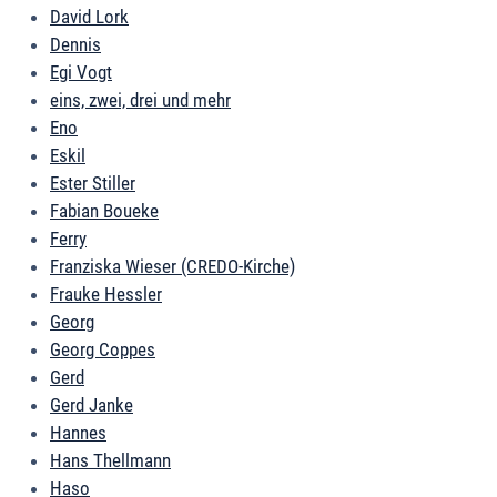
David Lork
Dennis
Egi Vogt
eins, zwei, drei und mehr
Eno
Eskil
Ester Stiller
Fabian Boueke
Ferry
Franziska Wieser (CREDO-Kirche)
Frauke Hessler
Georg
Georg Coppes
Gerd
Gerd Janke
Hannes
Hans Thellmann
Haso