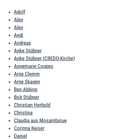
Adolf
Alex
Alex
Andi
Andreas
Anke Stübner
Anke Stübner (CREDO-Kirche)
Annemarie Coppes
Arne Clemm
Arne Skagen
Ben Abbing
Bob Stübner
Christian Herbold
Christina
Claudia aus Mosambique
Corinna Keiser
Daniel