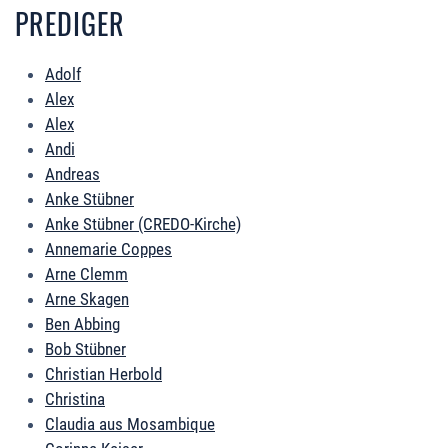
PREDIGER
Adolf
Alex
Alex
Andi
Andreas
Anke Stübner
Anke Stübner (CREDO-Kirche)
Annemarie Coppes
Arne Clemm
Arne Skagen
Ben Abbing
Bob Stübner
Christian Herbold
Christina
Claudia aus Mosambique