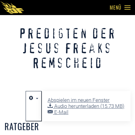
MENÜ
Skip to main content
Predigten der
Jesus Freaks
Remscheid
Abspielen im neuen Fenster
Audio herunterladen (
15.73 MB
)
E-Mail
RATGEBER