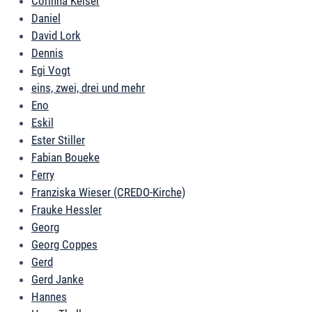
Corinna Keiser
Daniel
David Lork
Dennis
Egi Vogt
eins, zwei, drei und mehr
Eno
Eskil
Ester Stiller
Fabian Boueke
Ferry
Franziska Wieser (CREDO-Kirche)
Frauke Hessler
Georg
Georg Coppes
Gerd
Gerd Janke
Hannes