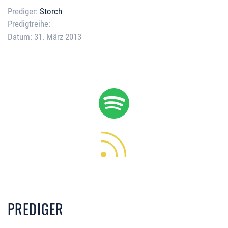
Prediger:
Storch
Predigtreihe:
Datum:
31. März 2013
Error loading media: File could
not be played
PREDIGER