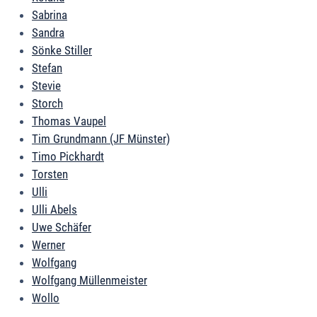
Sabrina
Sandra
Sönke Stiller
Stefan
Stevie
Storch
Thomas Vaupel
Tim Grundmann (JF Münster)
Timo Pickhardt
Torsten
Ulli
Ulli Abels
Uwe Schäfer
Werner
Wolfgang
Wolfgang Müllenmeister
Wollo