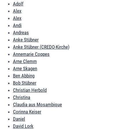
Adolf
Alex
Alex
Andi
Andreas
Anke Stübner
Anke Stübner (CREDO-Kirche)
Annemarie Coppes
Arne Clemm
Arne Skagen
Ben Abbing
Bob Stübner
Christian Herbold
Christina
Claudia aus Mosambique
Corinna Keiser
Daniel
David Lork