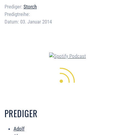
Prediger:
Storch
Predigtreihe:
Datum:
03. Januar 2014
Error loading media: File could
not be played
PREDIGER
Adolf