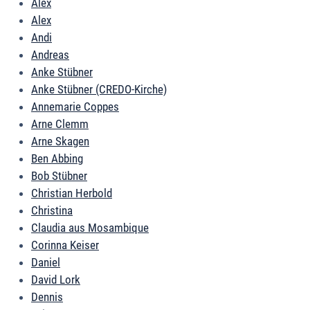
Alex
Alex
Andi
Andreas
Anke Stübner
Anke Stübner (CREDO-Kirche)
Annemarie Coppes
Arne Clemm
Arne Skagen
Ben Abbing
Bob Stübner
Christian Herbold
Christina
Claudia aus Mosambique
Corinna Keiser
Daniel
David Lork
Dennis