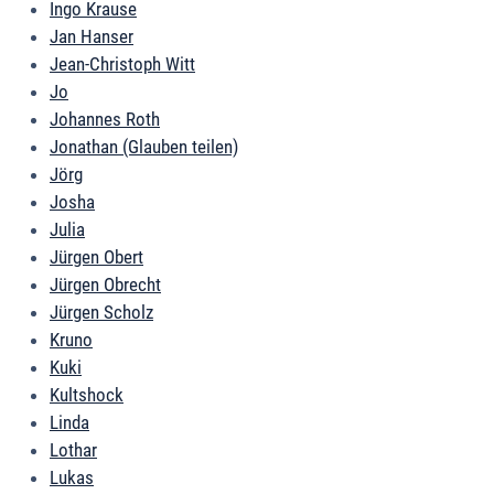
Ingo Krause
Jan Hanser
Jean-Christoph Witt
Jo
Johannes Roth
Jonathan (Glauben teilen)
Jörg
Josha
Julia
Jürgen Obert
Jürgen Obrecht
Jürgen Scholz
Kruno
Kuki
Kultshock
Linda
Lothar
Lukas