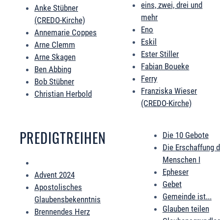
eins, zwei, drei und
Anke Stübner
mehr
(CREDO-Kirche)
Eno
Annemarie Coppes
Eskil
Arne Clemm
Ester Stiller
Arne Skagen
Fabian Boueke
Ben Abbing
Ferry
Bob Stübner
Franziska Wieser
Christian Herbold
(CREDO-Kirche)
PREDIGTREIHEN
Die 10 Gebote
Die Erschaffung 
Menschen I
Epheser
Advent 2024
Gebet
Apostolisches
Gemeinde ist...
Glaubensbekenntnis
Glauben teilen
Brennendes Herz