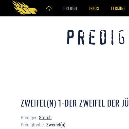
PREDIGT
INFOS
TERMINE
Skip to main content
Predig
ZWEIFEL(N) 1-DER ZWEIFEL DER J
Prediger:
Storch
Predigtreihe:
Zweifel(n)