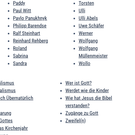
Paddy
Torsten
Paul Witt
Ulli
Pavlo Panukhnyk
Ulli Abels
Philipp Barendse
Uwe Schäfer
Ralf Steinhart
Werner
Reinhard Rehberg
Wolfgang
Roland
Wolfgang
Sabrina
Müllenmeister
Sandra
Wollo
alismus
Wer ist Gott?
ialismus
Werdet wie die Kinder
ich Übernatürlich
Wie hat Jesus die Bibel
verstanden?
barung
Zugänge zu Gott
Gottes
Zweifel(n)
as Kirchenjahr