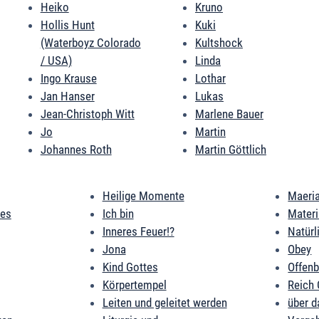
Heiko
Kruno
Hollis Hunt
Kuki
(Waterboyz Colorado
Kultshock
/ USA)
Linda
Ingo Krause
Lothar
Jan Hanser
Lukas
Jean-Christoph Witt
Marlene Bauer
Jo
Martin
Johannes Roth
Martin Göttlich
Heilige Momente
Maeri
des
Ich bin
Mater
Inneres Feuer!?
Natürl
Jona
Obey
Kind Gottes
Offen
Körpertempel
Reich 
Leiten und geleitet werden
über d