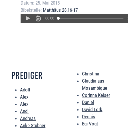
Datum:
25. Mai 2015
Bibelstelle:
Matthäus 28,16-17
00:00
PREDIGER
Christina
Claudia aus
Mosambique
Adolf
Corinna Keiser
Alex
Daniel
Alex
David Lork
Andi
Dennis
Andreas
Egi Vogt
Anke Stübner