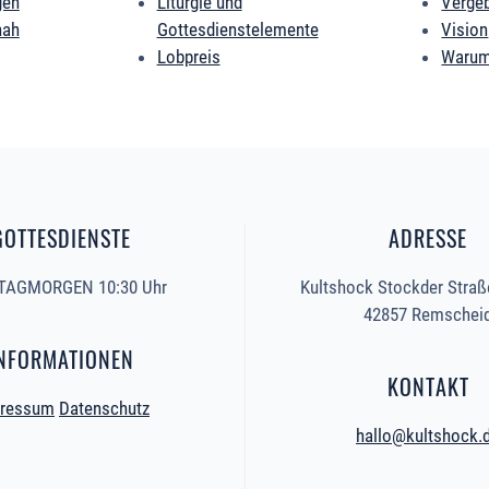
gen
Liturgie und
Verge
nah
Gottesdienstelemente
Vision
Lobpreis
Warum
GOTTESDIENSTE
ADRESSE
AGMORGEN 10:30 Uhr
Kultshock Stockder Straß
42857 Remschei
NFORMATIONEN
KONTAKT
ressum
Datenschutz
hallo@kultshock.