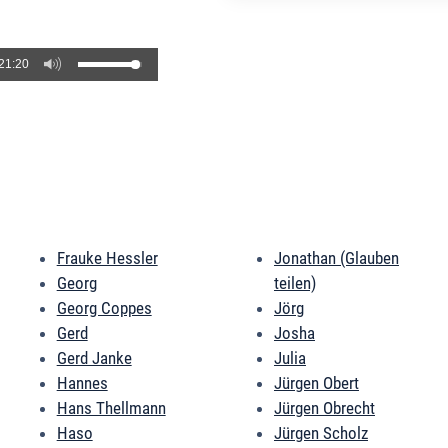
21:20
Frauke Hessler
Jonathan (Glauben
Georg
teilen)
Georg Coppes
Jörg
Gerd
Josha
Gerd Janke
Julia
Hannes
Jürgen Obert
Hans Thellmann
Jürgen Obrecht
Haso
Jürgen Scholz