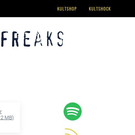
KULTSHOP
KULTSHOCK
 Freaks
r
12 MB
)