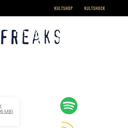
KULTSHOP
KULTSHOCK
 Freaks
r
96 MB
)