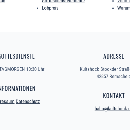
nah
Gottesdienstelemente
Vision
Lobpreis
Warum
GOTTESDIENSTE
ADRESSE
AGMORGEN 10:30 Uhr
Kultshock Stockder Straß
42857 Remschei
NFORMATIONEN
KONTAKT
ressum
Datenschutz
hallo@kultshock.