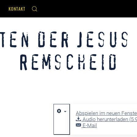
KONTAKT
ten der Jesus
Remscheid
Abspielen im neuen Fenste
Audio herunterladen (
5.
E-Mail