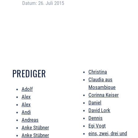
Datum:
26. Juli 2015
Error loading media: File could not be played
PREDIGER
Christina
Claudia aus
Mosambique
Adolf
Corinna Keiser
Alex
Daniel
Alex
David Lork
Andi
Dennis
Andreas
Egi Vogt
Anke Stübner
eins, zwei, drei und
Anke Stübner