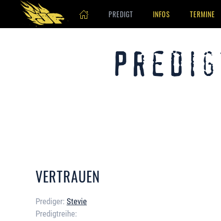
PREDIGT
INFOS
TERMINE
Skip to main content
Predig
VERTRAUEN
Prediger:
Stevie
Predigtreihe: