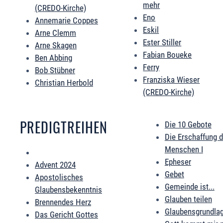
mehr
(CREDO-Kirche)
Eno
Annemarie Coppes
Eskil
Arne Clemm
Ester Stiller
Arne Skagen
Fabian Boueke
Ben Abbing
Ferry
Bob Stübner
Franziska Wieser
Christian Herbold
(CREDO-Kirche)
PREDIGTREIHEN
Die 10 Gebote
Die Erschaffung 
Menschen I
Epheser
Advent 2024
Gebet
Apostolisches
Gemeinde ist...
Glaubensbekenntnis
Glauben teilen
Brennendes Herz
Glaubensgrundla
Das Gericht Gottes