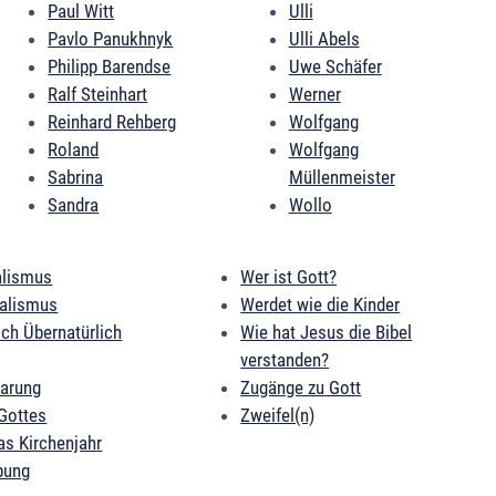
Paul Witt
Ulli
Pavlo Panukhnyk
Ulli Abels
Philipp Barendse
Uwe Schäfer
Ralf Steinhart
Werner
Reinhard Rehberg
Wolfgang
Roland
Wolfgang
Sabrina
Müllenmeister
Sandra
Wollo
alismus
Wer ist Gott?
ialismus
Werdet wie die Kinder
ich Übernatürlich
Wie hat Jesus die Bibel
verstanden?
barung
Zugänge zu Gott
Gottes
Zweifel(n)
as Kirchenjahr
bung