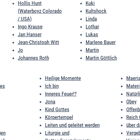
Hollis Hunt
Kuki
(Waterboyz Colorado
Kultshock
/ USA)
Linda
Ingo Krause
Lothar
Jan Hanser
Lukas
Jean-Christoph Witt
Marlene Bauer
Jo
Martin
Johannes Roth
Martin Göttlich
Heilige Momente
Maeri
des
Ich bin
Mater
Inneres Feuer!?
Natürl
Jona
Obey
Kind Gottes
Offen
Körpertempel
Reich 
Leiten und geleitet werden
über d
gen
Liturgie und
Verge