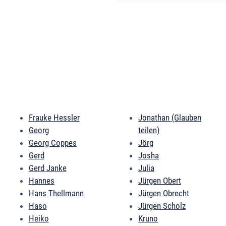
Frauke Hessler
Jonathan (Glauben
Georg
teilen)
Georg Coppes
Jörg
Gerd
Josha
Gerd Janke
Julia
Hannes
Jürgen Obert
Hans Thellmann
Jürgen Obrecht
Haso
Jürgen Scholz
Heiko
Kruno