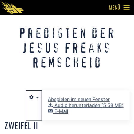
MENÜ
Skip to main content
Predigten der
Jesus Freaks
Remscheid
Abspielen im neuen Fenster
Audio herunterladen (
5.58 MB
)
E-Mail
ZWEIFEL II