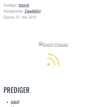
Prediger:
Storch
Predigtreihe:
Zweifel(n)
Datum:
31. Mai 2015
Error loading media: File could
not be played
PREDIGER
Adolf