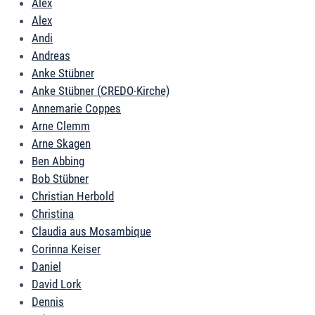
Alex
Alex
Andi
Andreas
Anke Stübner
Anke Stübner (CREDO-Kirche)
Annemarie Coppes
Arne Clemm
Arne Skagen
Ben Abbing
Bob Stübner
Christian Herbold
Christina
Claudia aus Mosambique
Corinna Keiser
Daniel
David Lork
Dennis