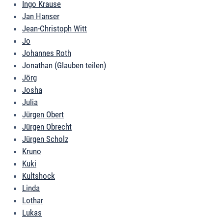
Ingo Krause
Jan Hanser
Jean-Christoph Witt
Jo
Johannes Roth
Jonathan (Glauben teilen)
Jörg
Josha
Julia
Jürgen Obert
Jürgen Obrecht
Jürgen Scholz
Kruno
Kuki
Kultshock
Linda
Lothar
Lukas