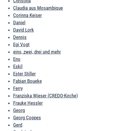
Christina
Claudia aus Mosambique
Corinna Keiser
Daniel
David Lork
Dennis
Egi Vogt
eins, zwei, drei und mehr
Eno
Eskil
Ester Stiller
Fabian Boueke
Ferry
Franziska Wieser (CREDO-Kirche)
Frauke Hessler
Georg
Georg Coppes
Gerd