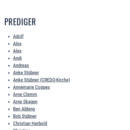
PREDIGER
Adolf
Alex
Alex
Andi
Andreas
Anke Stübner
Anke Stübner (CREDO-Kirche)
Annemarie Coppes
Arne Clemm
Arne Skagen
Ben Abbing
Bob Stübner
Christian Herbold