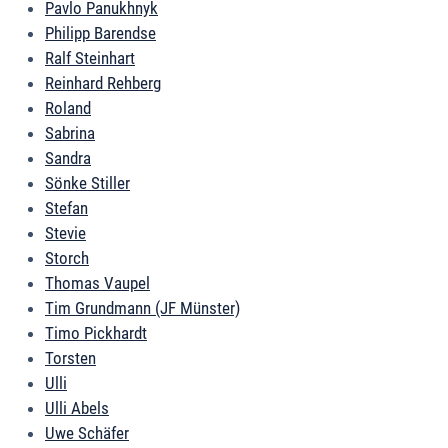
Pavlo Panukhnyk
Philipp Barendse
Ralf Steinhart
Reinhard Rehberg
Roland
Sabrina
Sandra
Sönke Stiller
Stefan
Stevie
Storch
Thomas Vaupel
Tim Grundmann (JF Münster)
Timo Pickhardt
Torsten
Ulli
Ulli Abels
Uwe Schäfer